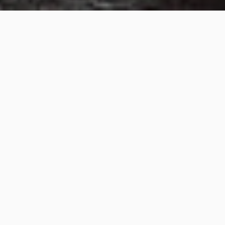
Ce poème écrit par le poète brésilien Mário
Quintana a été traduit par moi et publié en 2013
dans le bulletin numérique
Les temps d'art,
édité
par l'association
Actes de présence.
Le Plan
Je regarde le plan de la ville
Comme quelqu’un qui examine
L’anatomie d’un corps...