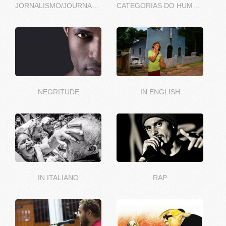
JORNALISMO/JOURNALISME
CATEGORIAS DO HUMOR
NEGRITUDE
IN ENGLISH
IN ITALIANO
RAP