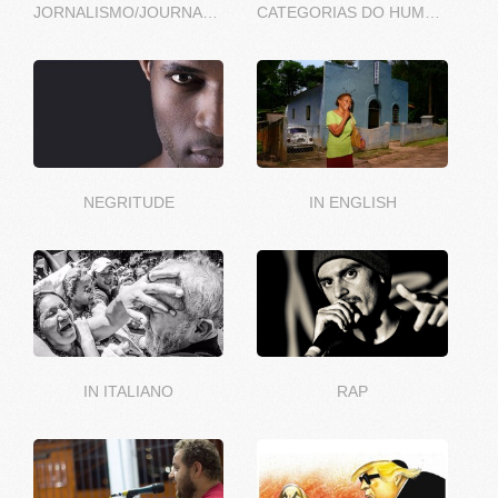
JORNALISMO/JOURNALISME
CATEGORIAS DO HUMOR
NEGRITUDE
IN ENGLISH
IN ITALIANO
RAP