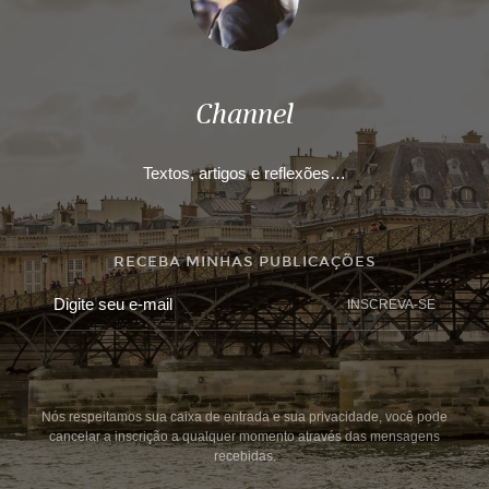
Channel
Textos, artigos e reflexões…
RECEBA MINHAS PUBLICAÇÕES
INSCREVA-SE
Nós respeitamos sua caixa de entrada e sua privacidade, você pode
cancelar a inscrição a qualquer momento através das mensagens
recebidas.