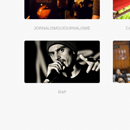
JORNALISMO/JOURNALISME
C
RAP