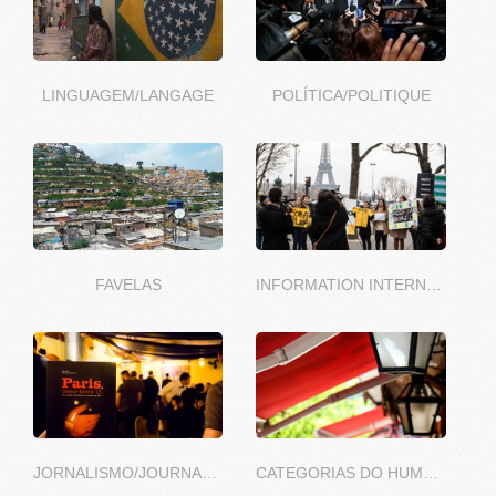
LINGUAGEM/LANGAGE
POLÍTICA/POLITIQUE
FAVELAS
INFORMATION INTERNATIONALE
JORNALISMO/JOURNALISME
CATEGORIAS DO HUMOR