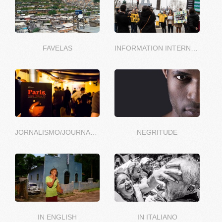
FAVELAS
INFORMATION INTERNATIONALE
JORNALISMO/JOURNALISME
NEGRITUDE
IN ENGLISH
IN ITALIANO