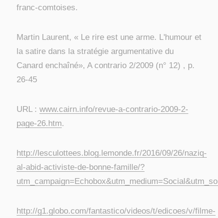
franc-comtoises.
Martin Laurent, « Le rire est une arme. L'humour et
la satire dans la stratégie argumentative du
Canard enchaîné», A contrario 2/2009 (n° 12) , p.
26-45
URL :
www.cairn.info/revue-a-contrario-2009-2-
page-26.htm
.
http://lesculottees.blog.lemonde.fr/2016/09/26/naziq-
al-abid-activiste-de-bonne-famille/?
utm_campaign=Echobox&utm_medium=Social&utm_sou
http://g1.globo.com/fantastico/videos/t/edicoes/v/filme-