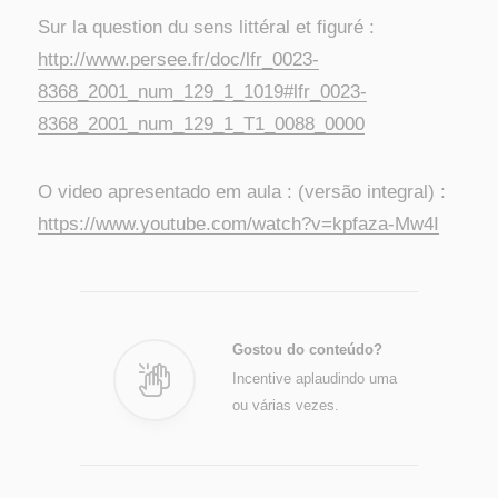
Sur la question du sens littéral et figuré :
http://www.persee.fr/doc/lfr_0023-
8368_2001_num_129_1_1019#lfr_0023-
8368_2001_num_129_1_T1_0088_0000
O video apresentado em aula : (versão integral) :
https://www.youtube.com/watch?v=kpfaza-Mw4I
Gostou do conteúdo?
Incentive aplaudindo uma
ou várias vezes.